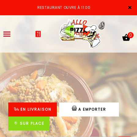
×
RESTAURANT OUVRE À 11:00
0
ACCUEIL
LA CARTE
VOTRE COMPTE
EN LIVRAISON
A EMPORTER
NOTRE RESTAURANT
VOS AVIS
SUR PLACE
MENTIONS LÉGALES