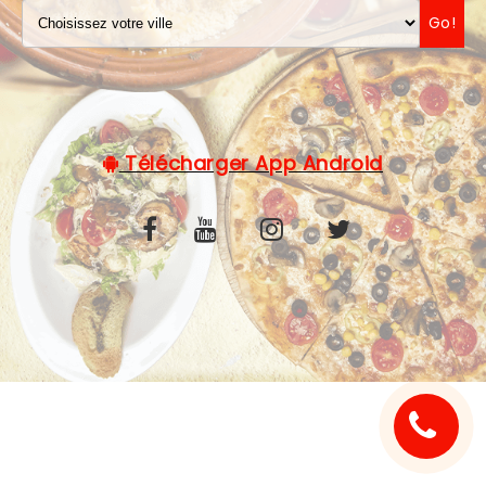
Go!
C.G.V
Télécharger App Android