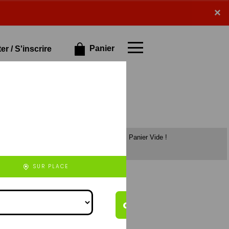
×
×
Panier
r / S'inscrire
Panier Vide !