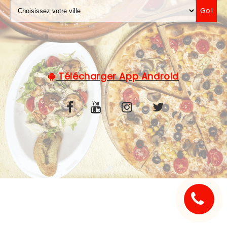
Go!
C.G.V
Télécharger App Android