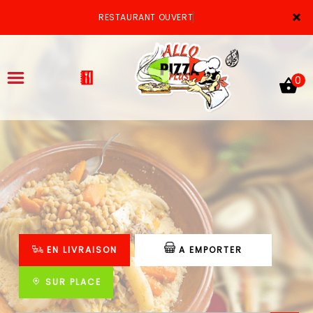
×
RESTAURANT OUVERT
0
ACCUEIL
LA CARTE
VOTRE COMPTE
EN LIVRAISON
A EMPORTER
NOTRE RESTAURANT
VOS AVIS
SUR PLACE
MENTIONS LÉGALES