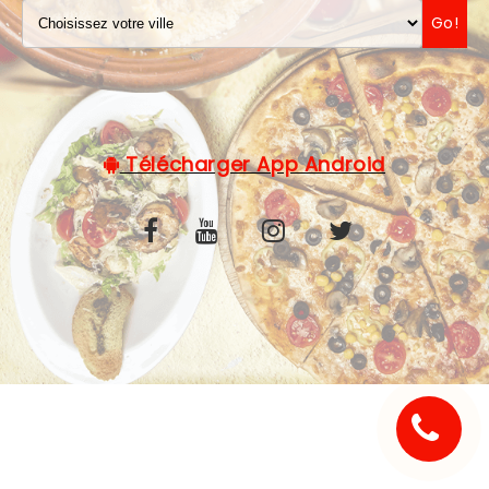
Go!
C.G.V
Télécharger App Android