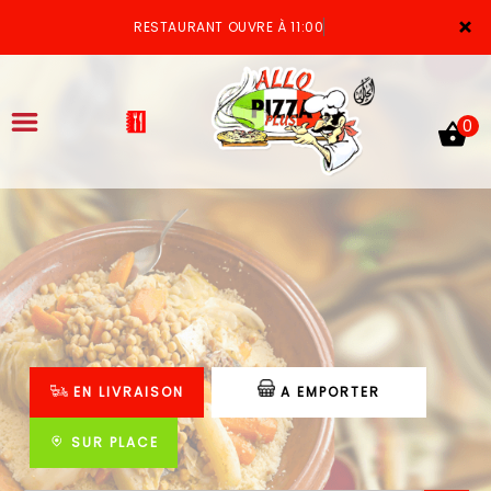
×
RESTAURANT OUVRE À 11:00
0
ACCUEIL
LA CARTE
VOTRE COMPTE
EN LIVRAISON
A EMPORTER
NOTRE RESTAURANT
VOS AVIS
SUR PLACE
MENTIONS LÉGALES