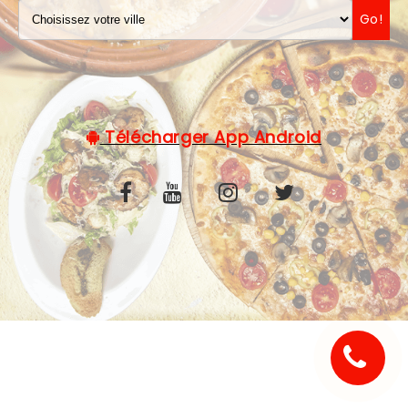
Go!
C.G.V
Télécharger App Android