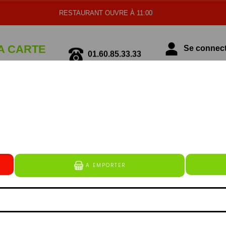
RESTAURANT OUVRE À 11:00
A CARTE
Se connecte
01.60.85.33.33
écialité Italienne
Spécialité Tunisienne
BOISSONS