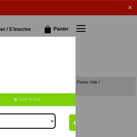
×
×
Panier
r / S'inscrire
Panier Vide !