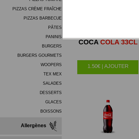
PIZZAS CRÈME FRAÎCHE
PIZZAS BARBECUE
PÂTES
PANINIS
COCA
COLA 33CL
BURGERS
BURGERS GOURMETS
WOOPERS
1.50€ | AJOUTER
TEX MEX
SALADES
DESSERTS
GLACES
BOISSONS
Allergènes