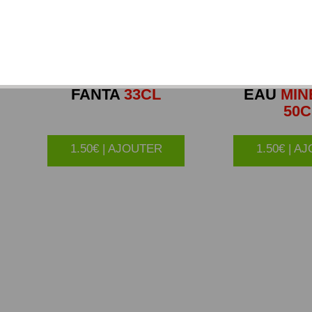
FANTA
33CL
EAU
MIN
50C
1.50€ | AJOUTER
1.50€ | A