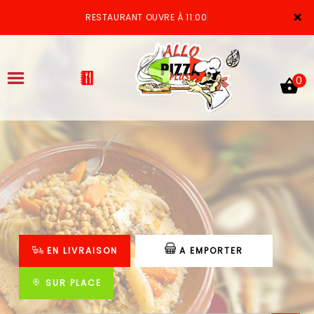
×
RESTAURANT OUVRE À 11:00
0
ACCUEIL
LA CARTE
VOTRE COMPTE
EN LIVRAISON
A EMPORTER
NOTRE RESTAURANT
VOS AVIS
SUR PLACE
MENTIONS LÉGALES