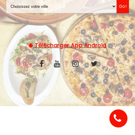
Go!
C.G.V
Télécharger App Android