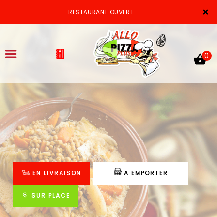
×
RESTAURANT OUVERT
0
ACCUEIL
LA CARTE
VOTRE COMPTE
EN LIVRAISON
A EMPORTER
NOTRE RESTAURANT
VOS AVIS
SUR PLACE
MENTIONS LÉGALES