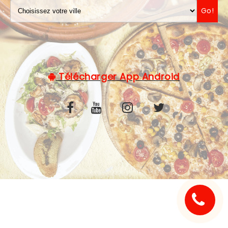
Go!
C.G.V
Télécharger App Android