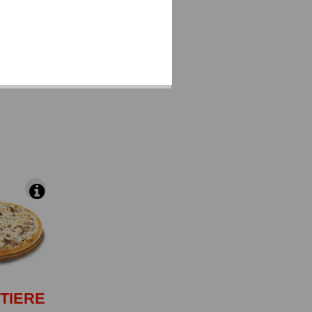
 brie et du
TIERE