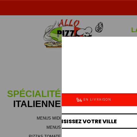
L
Sp
SPÉCIALITÉ
ITALIENNE
PI
MENUS MIDI
Jambon (bloc de dinde), m
MENUS
fromage (mélange de haute qu
de boeuf ou volaille), vian
PIZZAS TOMATE