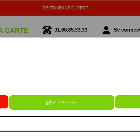
RESTAUR
A CARTE
01.60.85.33.33
Se connecte
écialité Italienne
Spécialité Tunisienne
ZZAS CRÈME FRAÎCHE
erguez (à base de boeuf et de volaille), lardons (bâtonn
alité de mozzarella râpée et de substitut de fromage), 
de de kebab (émincé de kebab à base de veau et de volaill