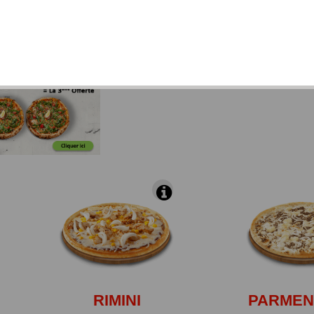
 de mozzarella et de substitut de fromage, du chèvre, du
gorgonzola décongelés).
RIMINI
PARMEN