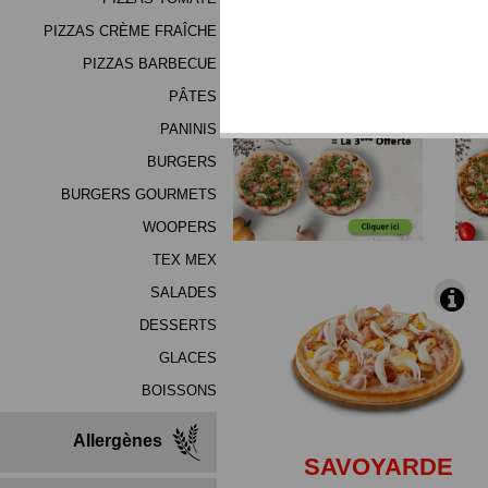
(mélange de haute qualité
PIZZAS CRÈME FRAÎCHE
PIZZAS BARBECUE
*Produits Congelés
PÂTES
PANINIS
BURGERS
BURGERS GOURMETS
WOOPERS
TEX MEX
SALADES
DESSERTS
GLACES
BOISSONS
Allergènes
SAVOYARDE