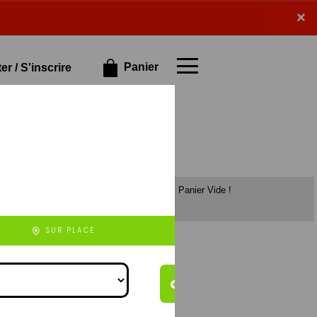
×
×
Panier
r / S'inscrire
Panier Vide !
et de veau),
chorizo (à base
e), 4 fromages