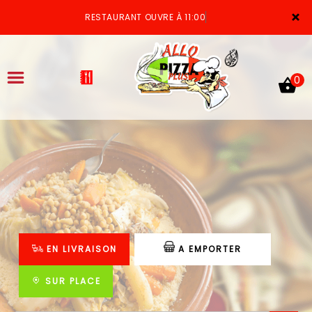
×
RESTAURANT OUVRE À 11:00
0
ACCUEIL
LA CARTE
VOTRE COMPTE
EN LIVRAISON
A EMPORTER
NOTRE RESTAURANT
VOS AVIS
SUR PLACE
MENTIONS LÉGALES