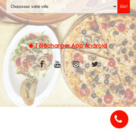
Go!
C.G.V
Télécharger App Android