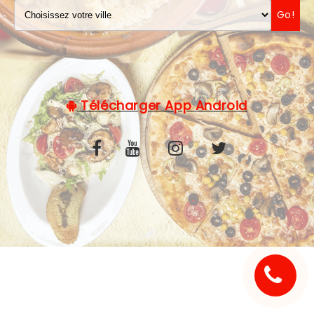
Go!
C.G.V
Télécharger App Android