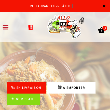
×
RESTAURANT OUVRE À 11:00
0
ACCUEIL
LA CARTE
VOTRE COMPTE
EN LIVRAISON
A EMPORTER
NOTRE RESTAURANT
VOS AVIS
SUR PLACE
MENTIONS LÉGALES