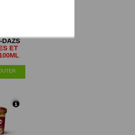
-DAZS
ES ET
100ML
JOUTER