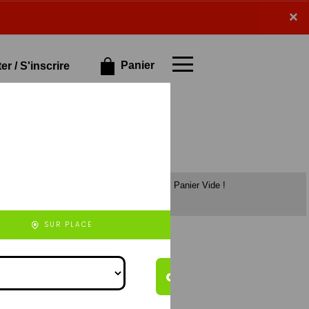
×
×
Panier
r / S'inscrire
Panier Vide !