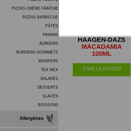
PIZZAS CRÈME FRAÎCHE
PIZZAS BARBECUE
PÂTES
PANINIS
HAAGEN-DAZS
BURGERS
MACADAMIA
100ML
BURGERS GOURMETS
WOOPERS
3.50€ | AJOUTER
TEX MEX
SALADES
DESSERTS
GLACES
BOISSONS
Allergènes