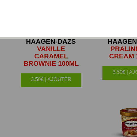
HAAGEN-DAZS
HAAGEN
VANILLE
PRALIN
CARAMEL
CREAM 
BROWNIE 100ML
3.50€ | A
3.50€ | AJOUTER