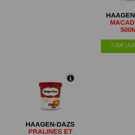
HAAGEN
MACAD
500
7.00€ | A
HAAGEN-DAZS
PRALINES ET