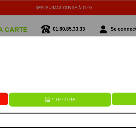
RESTAURANT OUVRE À 11:00
A CARTE
01.60.85.33.33
Se connecte
écialité Italienne
Spécialité Tunisienne
GLACES