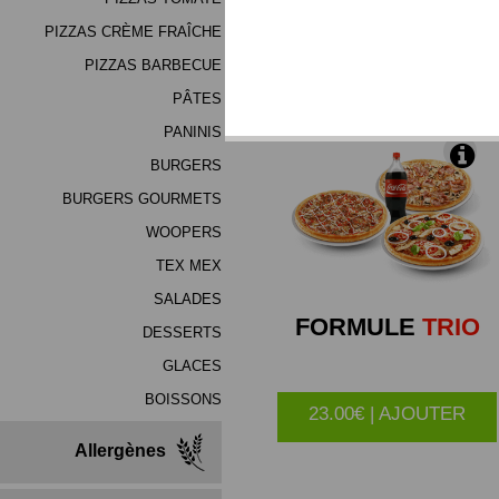
(mélange de haute qualité
PIZZAS CRÈME FRAÎCHE
PIZZAS BARBECUE
*Produits Congelés
PÂTES
PANINIS
BURGERS
BURGERS GOURMETS
WOOPERS
TEX MEX
SALADES
FORMULE
TRIO
DESSERTS
GLACES
BOISSONS
23.00€ | AJOUTER
Allergènes