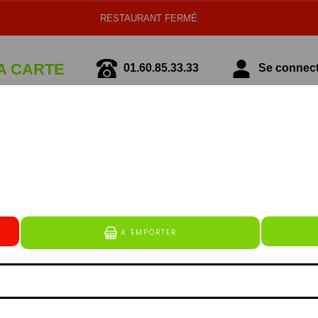
RESTAURANT FERMÉ
A CARTE
01.60.85.33.33
Se connecte
écialité Italienne
Spécialité Tunisienne
MENUS
erguez (à base de boeuf et de volaille), lardons (bâtonn
alité de mozarella rapé et de substitut de fromage), cho
e de kebab (emincé de kebab à base de veau et de volaille