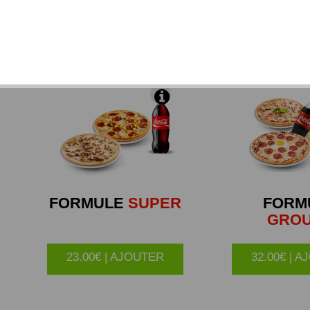
 de mozzarella et de substitut de fromage, du chèvre, du
gorgonzola décongelés).
FORMULE
SUPER
FORM
GRO
23.00€ | AJOUTER
32.00€ | 