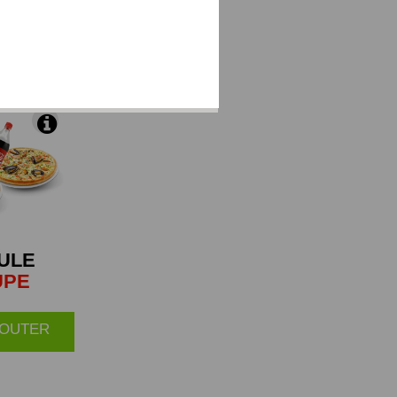
 brie et du
ULE
UPE
AJOUTER