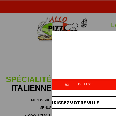
L
Sp
SPÉCIALITÉ
ITALIENNE
MENUS MIDI
Jambon (bloc de dinde), m
MENUS
fromage (mélange de haute qu
boeuf ou voilaille), viand
PIZZAS TOMATE