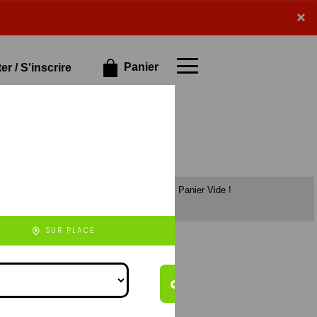
×
×
Panier
r / S'inscrire
Panier Vide !
et de veau),
rizo (à base de
), 4 fromages