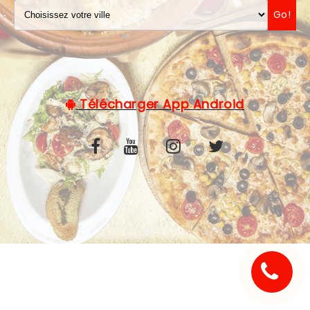
Go!
C.G.V
Télécharger App Android