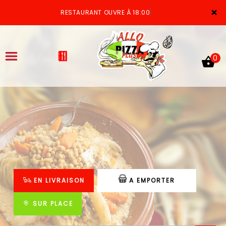
×
RESTAURANT OUVRE À 18:00
0
ACCUEIL
LA CARTE
VOTRE COMPTE
EN LIVRAISON
A EMPORTER
NOTRE RESTAURANT
VOS AVIS
SUR PLACE
MENTIONS LÉGALES