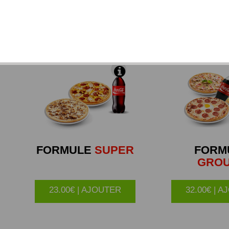
 de mozzarella et de substitut de fromage, du chèvre, du
gorgonzola décongelés).
FORMULE
SUPER
FORM
GRO
23.00€ | AJOUTER
32.00€ | 