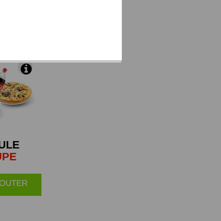
 brie et du
ULE
UPE
AJOUTER