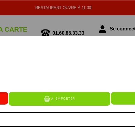
RESTAURANT OUVRE À 11:00
A CARTE
Se connecte
01.60.85.33.33
écialité Italienne
Spécialité Tunisienne
MENUS
erguez (à base de boeuf et de volaille), lardons (bâtonn
alité de mozarella rapé et de substitut de fromage), cho
e de kebab (emincé de kebab à base de veau et de volaille