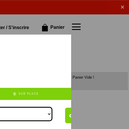
×
×
Panier
r / S'inscrire
Panier Vide !
et de veau),
rizo (à base de
), 4 fromages