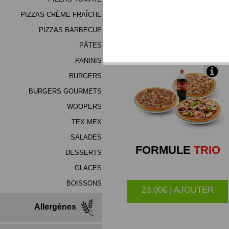
(mélange de haute qualité
PIZZAS CRÈME FRAÎCHE
PIZZAS BARBECUE
*Produits Congelés
PÂTES
PANINIS
BURGERS
BURGERS GOURMETS
WOOPERS
TEX MEX
SALADES
FORMULE
TRIO
DESSERTS
GLACES
BOISSONS
23.00€ | AJOUTER
Allergènes