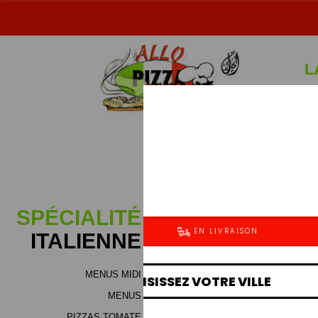
L
Sp
SPÉCIALITÉ
ITALIENNE
MENUS MIDI
Jambon (bloc de dinde), m
MENUS
fromage (mélange de haute qu
boeuf ou voilaille), viand
PIZZAS TOMATE