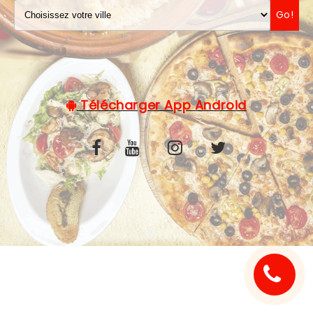
Go!
C.G.V
Télécharger App Android