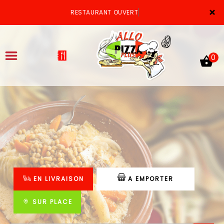
×
RESTAURANT OUVERT
0
ACCUEIL
LA CARTE
VOTRE COMPTE
EN LIVRAISON
A EMPORTER
NOTRE RESTAURANT
VOS AVIS
SUR PLACE
MENTIONS LÉGALES