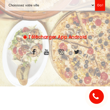
Go!
C.G.V
Télécharger App Android