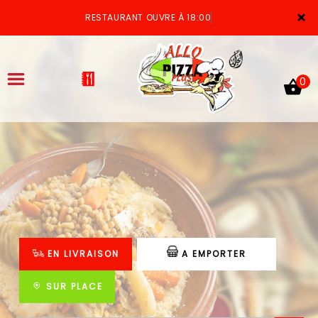
×
RESTAURANT OUVRE À 18:00
0
ACCUEIL
LA CARTE
VOTRE COMPTE
EN LIVRAISON
A EMPORTER
NOTRE RESTAURANT
VOS AVIS
SUR PLACE
MENTIONS LÉGALES