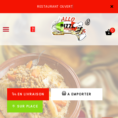
×
RESTAURANT OUVERT
0
ACCUEIL
LA CARTE
VOTRE COMPTE
EN LIVRAISON
A EMPORTER
NOTRE RESTAURANT
VOS AVIS
SUR PLACE
MENTIONS LÉGALES