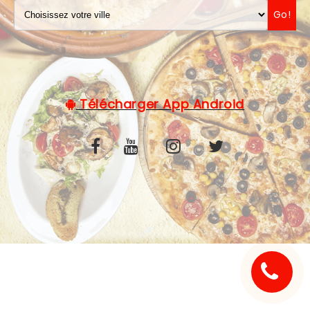
Go!
C.G.V
Télécharger App Android