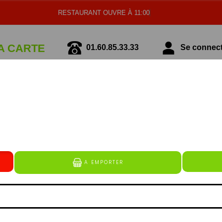
RESTAURANT OUVRE À 11:00
A CARTE
01.60.85.33.33
Se connecte
écialité Italienne
Spécialité Tunisienne
NOS ENTRÉES