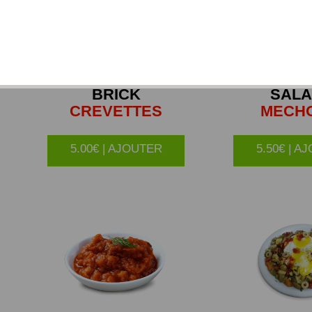
BRICK
SAL
CREVETTES
MECH
5.00€ | AJOUTER
5.50€ | A