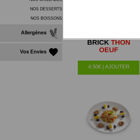
NOS DESSERTS
NOS BOISSONS
Allergènes
BRICK
THON
OEUF
Vos Envies
4.50€ | AJOUTER