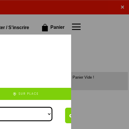
×
×
Panier
r / S'inscrire
Panier Vide !