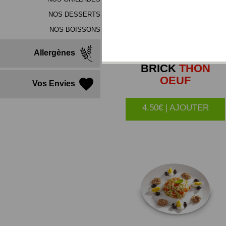
NOS DESSERTS
NOS BOISSONS
Allergènes
BRICK
THON
OEUF
Vos Envies
4.50€ | AJOUTER