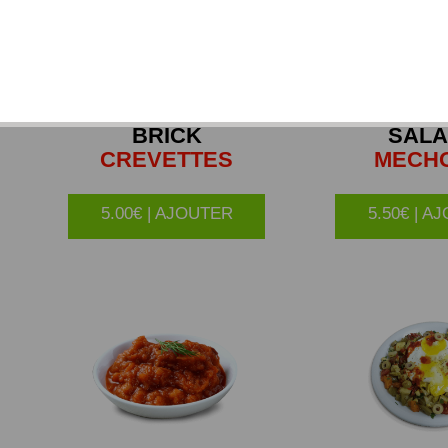
BRICK
SAL
CREVETTES
MECH
5.00€ | AJOUTER
5.50€ | A