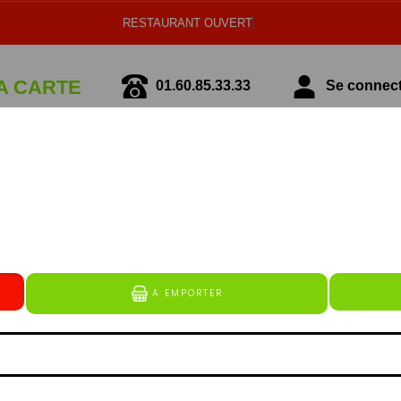
RESTAURANT OUVERT
A CARTE
01.60.85.33.33
Se connecte
écialité Italienne
Spécialité Tunisienne
NOS ENTRÉES