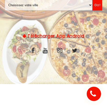
Go!
C.G.V
Télécharger App Android