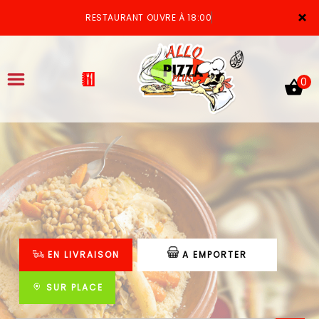
×
RESTAURANT OUVRE À 18:00
0
ACCUEIL
LA CARTE
VOTRE COMPTE
EN LIVRAISON
A EMPORTER
NOTRE RESTAURANT
VOS AVIS
SUR PLACE
MENTIONS LÉGALES