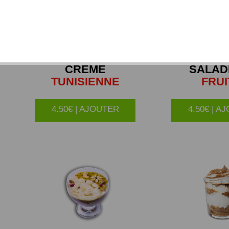
CREME
SALAD
TUNISIENNE
FRUI
4.50€ | AJOUTER
4.50€ | A