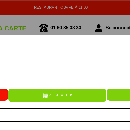
RESTAURANT OUVRE À 11:00
A CARTE
01.60.85.33.33
Se connecte
écialité Italienne
Spécialité Tunisienne
NOS DESSERTS