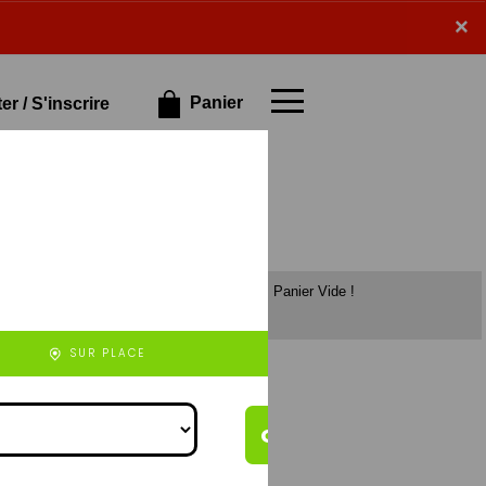
×
×
Panier
r / S'inscrire
Panier Vide !