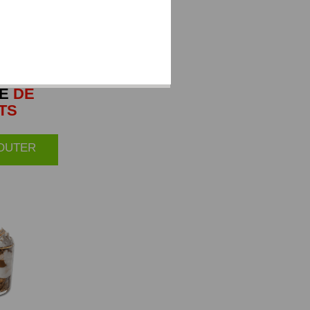
E
DE
TS
JOUTER