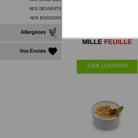
NOS DESSERTS
NOS BOISSONS
Allergènes
MILLE
FEUILLE
Vos Envies
3.50€ | AJOUTER