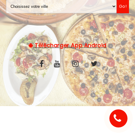
Go!
C.G.V
Télécharger App Android