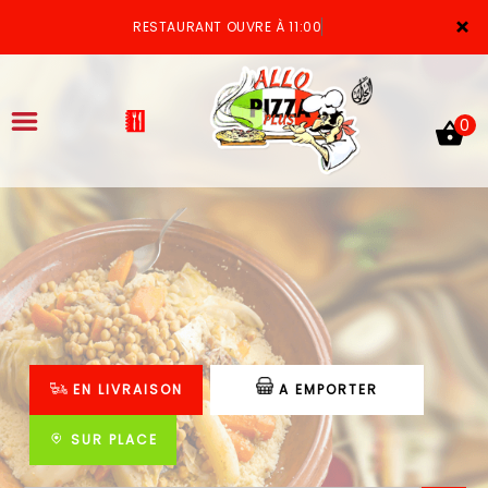
×
RESTAURANT OUVRE À 11:00
0
ACCUEIL
LA CARTE
VOTRE COMPTE
EN LIVRAISON
A EMPORTER
NOTRE RESTAURANT
VOS AVIS
SUR PLACE
MENTIONS LÉGALES