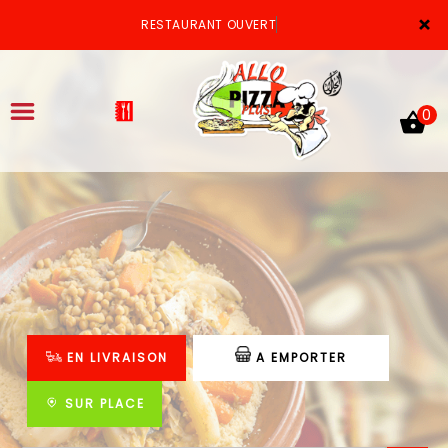
×
RESTAURANT OUVERT
0
ACCUEIL
LA CARTE
VOTRE COMPTE
EN LIVRAISON
A EMPORTER
NOTRE RESTAURANT
VOS AVIS
SUR PLACE
MENTIONS LÉGALES