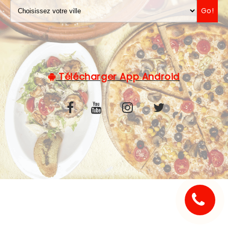
Go!
C.G.V
Télécharger App Android