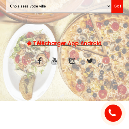
Go!
C.G.V
Télécharger App Android