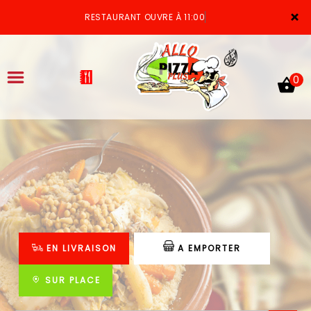
×
RESTAURANT OUVRE À 11:00
0
ACCUEIL
LA CARTE
VOTRE COMPTE
EN LIVRAISON
A EMPORTER
NOTRE RESTAURANT
VOS AVIS
SUR PLACE
MENTIONS LÉGALES