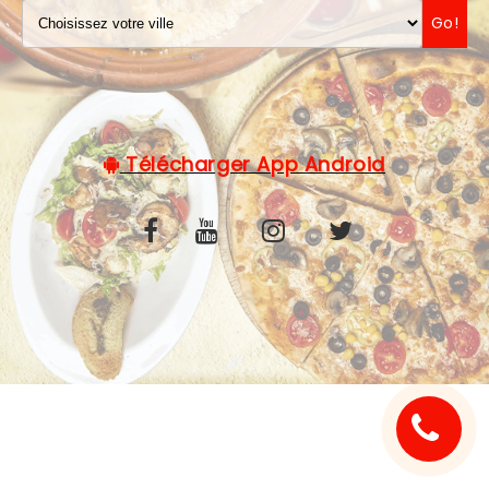
Go!
C.G.V
Télécharger App Android