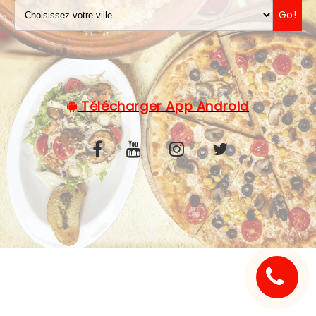
Go!
C.G.V
Télécharger App Android