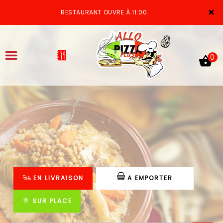
×
RESTAURANT OUVRE À 11:00
0
ACCUEIL
LA CARTE
VOTRE COMPTE
EN LIVRAISON
A EMPORTER
NOTRE RESTAURANT
VOS AVIS
SUR PLACE
MENTIONS LÉGALES