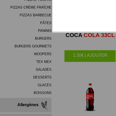
PIZZAS CRÈME FRAÎCHE
PIZZAS BARBECUE
PÂTES
PANINIS
COCA
COLA 33CL
BURGERS
BURGERS GOURMETS
WOOPERS
1.50€ | AJOUTER
TEX MEX
SALADES
DESSERTS
GLACES
BOISSONS
Allergènes