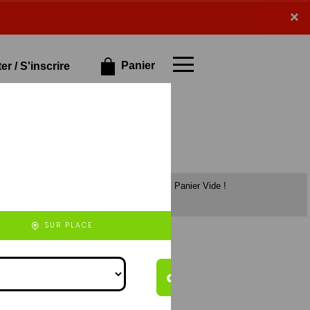
×
×
Panier
r / S'inscrire
Panier Vide !