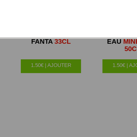
FANTA
33CL
EAU
MIN
50C
1.50€ | AJOUTER
1.50€ | A