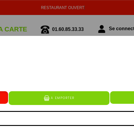
RESTAURANT OUVERT
A CARTE
01.60.85.33.33
Se connecte
écialité Italienne
Spécialité Tunisienne
BOISSONS