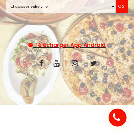
Go!
C.G.V
Télécharger App Android