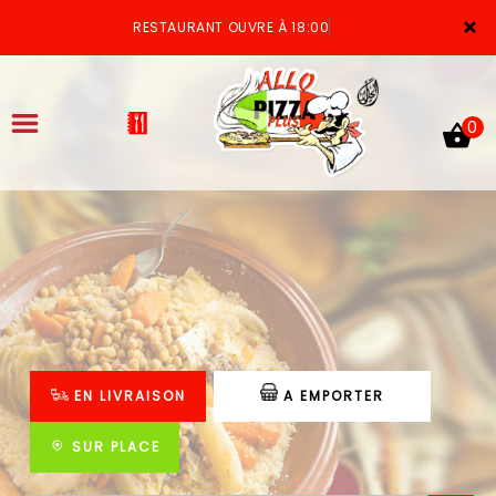
×
RESTAURANT OUVRE À 18:00
0
ACCUEIL
LA CARTE
VOTRE COMPTE
EN LIVRAISON
A EMPORTER
NOTRE RESTAURANT
VOS AVIS
SUR PLACE
MENTIONS LÉGALES